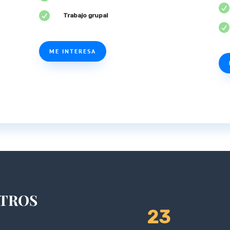


Trabajo grupal

ME INTERESA
NTROS
23