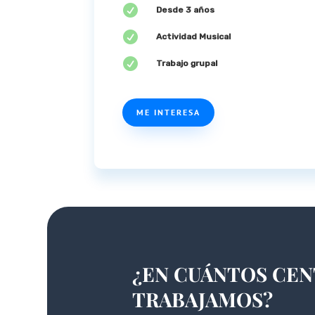

Desde 3 años

Actividad Musical

Trabajo grupal
ME INTERESA
¿EN CUÁNTOS CE
TRABAJAMOS?