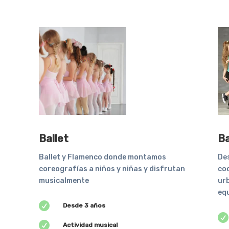
Ballet
Ba
Ballet y Flamenco donde montamos
De
coreografías a niños y niñas y disfrutan
co
musicalmente
ur
equ

Desde 3 años


Actividad musical